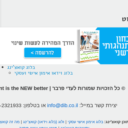
וט
בלוג קואצ'ינג
בלוג וידאו אימון אישי ועסקי
© כל הזכויות שמורות לעדי פרבר | different is the NEW better
יצירת קשר במייל:
info@dib.co.il
או בטלפון:
-2321933
וכן קואצ'ינג:
בלוג אימון אישי עסקי
|
ולוג (בלוג וידאו) קואצ'ינג
|
מה זה קואצ'