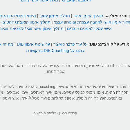
ותשובות קואצ'ינג
|
מגזין אימון אישי מתנה
ותי קואצ'ינג:
תהליך אימון אישי
|
תהליך אימון עסקי
|
מיפוי דפוסי התנהגות
ליך אימון אישי לאהבה עצמית וביטחון עצמי
|
תהליך אימון קואצ'ינג להט"בי
|
אישי עסקי לאמנים ויוצרים
|
תהליך אימון אישי זוגי / למציאת זוגיות
מידע על קואצ'ינג DIB:
על עדי פרבר קואצ'ר
|
על שיטת אימון DIB
|
מה זה אי
כתבו על DIB Coaching בתקשורת
אתר dib.co.il מכיל מאמרים, פוסטים ותכנים מקוריים של עדי פרבר - מאמן אישי 
שבך ליתרון.
באתר תמצאו מידע שימושי בתחומי אימון אישי, coaching, קואצ'ינג
הקהילה הגאה, אימון מנטלי לבעלי עסקים, אימון אישי למנהלים, אימון מנכ"לים - אי
בארגונים, יועץ קריירה מומלץ, אימון אישי ליזמים ועוד מסלולי אימון אישי ועסקי יי
קרדיט סרטון -
צלמים מומלצים