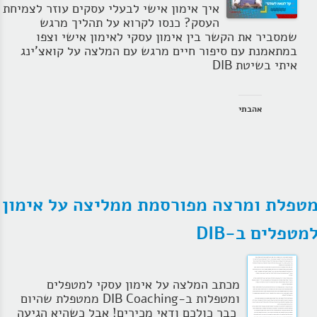
איך אימון אישי לבעלי עסקים עוזר לצמיחת
הרצאות
העסק? כנסו לקרוא על תהליך מרגש
שמסביר את הקשר בין אימון עסקי לאימון אישי וצפו
בלוג קואצ'ינג
במתאמנת עם סיפור חיים מרגש עם המלצה על קואצ'ינג
איתי בשיטת DIB
סרטוני אימון
שאלות תשובות
אהבתי
יצירת קשר
טפלת ומרצה מפורסמת ממליצה על אימון
מטפלים ב-DIB
מכתב המלצה על אימון עסקי למטפלים
ומטפלות ב-DIB Coaching ממטפלת שהיום
כבר כולכם ודאי מכירים! אבל כשהיא הגיעה