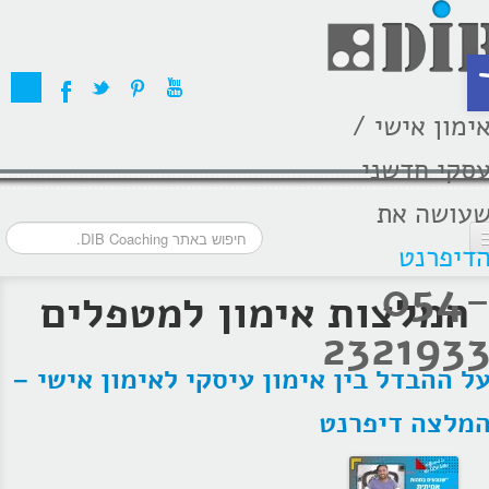
ת
ימון אישי /
סקי חדשני
עושה את
דיפרנט
054
דף הבית
המלצות אימון למטפלים
232193
מסלולי אימון
ל ההבדל בין אימון עיסקי לאימון אישי –
אודות
מלצה דיפרנט
בתקשורת
המלצות