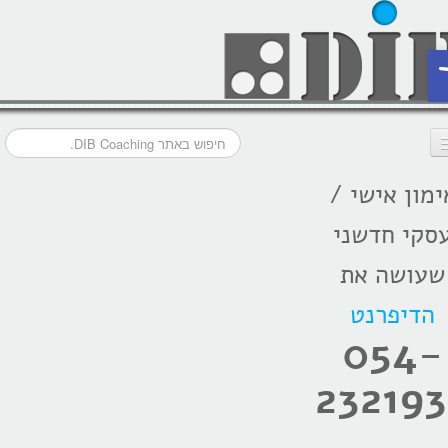
ת
ימון אישי /
דף הבית
סקי חדשני
מסלולי אימון
שעושה את
אודות
הדיפרנט
בתקשורת
054-
המלצות
232193
הרצאות
בלוג קואצ'ינג