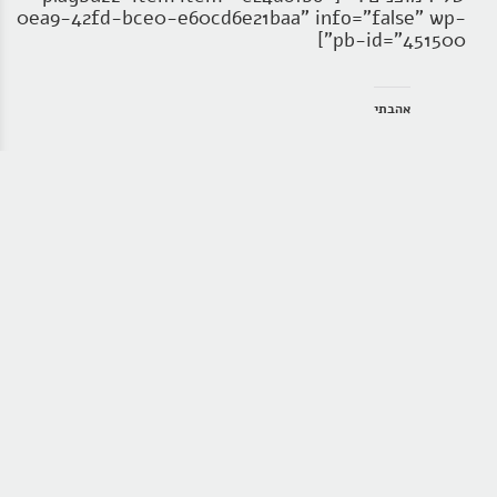
0ea9-42fd-bce0-e60cd6e21baa" info="false" wp-
pb-id="451500"]
אהבתי
היות נאמן לעצמי? מחקר פסיכולוגי חדש
מפתיע על מה זה להיות אותנטי
בתרבות המערבית ובפרט באסכולת
קואצ'ינג של התפתחות אישית להיות נאמן
לעצמי זאת מיומנות בעלת ערך גבוה.
מנטורים לחיים ולעסקים מעבירים מסר סוחף של לא לשנות
את האופי שלך בשביל להתאים את עצמך לסיטואציות
שונות. למען האמת המסר הזה מתוקשר כבר מאות שנים על