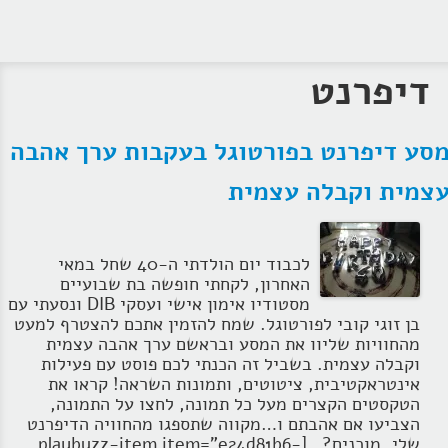
דיפרנט
סע דיפרנט בפורטוגל בעקבות ערך אהבה
צמית וקבלה עצמית
לכבוד יום הולדתי ה-40 שחל במאי
האחרון, לקחתי חופשה בת שבועיים
מסטודיו אימון אישי ועסקי DIB ונסעתי עם
בן זוגי קובי לפורטוגל. שמח להזמין אתכם להצטרף למעט
מהחוויות שליוו את המסע ובראשם ערך אהבה עצמית
וקבלה עצמית. בשביל זה הכנתי לכם פוסט עם פעילות
אינטראקטיבית, ציטוטים, ותמונות השראה! קראו את
הטקסטים הקצרים מעל כל תמונה, לחצו על התמונה,
הצביעו אם אהבתם ו…מקווה שתספגו מהחוויה הדיפרנט
שלי. מוכנים? [playbuzz-item item="e24d81b6-