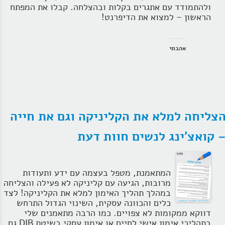
ולהתמודד עם אתגרים בקלות ובהצלחה. קבלו את המפתח
הראשון – למצוא את הדיפרנט!
אהבתי
צליחה למלא את הקליניקה וגם את חייה
 קואצ'ינג לנשים חוות דעת
המתאמנת, מטפל בעצמה עם ידע ותעודות
מרובות, הגיעה עם קליניקה לא פעילה והצליחה
במהלך תהליך האימון למלא את הקליניקה! לצד
כלים והכוונה עסקית, השינוי הגדול התרחש
דווקא ממקומות לא צפויים. כמו הרבה מתאמנים שלי
בתהליכי אימון אישי לחיים או אימון עסקי בשיטת DIB גם