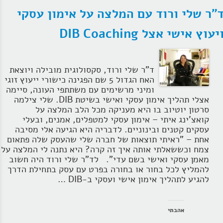
"ר שלי ורוד עם המלצה על אימון עסקי
יעוץ אישי אצל DIB Coaching
ד"ר שלי ורוד, סקסולוגית מובילה ויוצאת
האח הגדול 5 שם הפגינה כישורי ייעוץ זוגי
ומיני מרשימים עם משתתפי העונה, סיימה
אצלי תהליך אימון עסקי ואישי בשיטת DIB. שלי צילמה
סרטון יוטיוב בו היא מעניקה מכל הלב המלצה על
קואצ'ינג איתי – אימון עסקי למטפלים, אמנים, ובעלי
עסקים קטנים ובינוניים. לדבריה היא הגיעה אלי מסיבה
אחת – "ראיתי תוצאות של חברה שלי שהעסק שלה פתאום
צמח וכששאלתי אותה איך זה קרה? היא נתנה לי המלצה על
מאמן עסקי ואישי בשם עדי". לד"ר שלי ורוד היה חשוב
להמליץ לכל בחור או בחורה בפרט עם עסק בתחילת הדרך
להגיע לתהליך אימון אישי ועסקי ב-DIB …
אהבתי