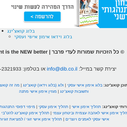
בלוג קואצ'ינג
בלוג וידאו אימון אישי ועסקי
© כל הזכויות שמורות לעדי פרבר | different is the NEW better
יצירת קשר במייל:
info@dib.co.il
או בטלפון:
-2321933
וכן קואצ'ינג:
בלוג אימון אישי עסקי
|
ולוג (בלוג וידאו) קואצ'ינג
|
מה זה קואצ'
ותשובות קואצ'ינג
|
מגזין אימון אישי מתנה
ותי קואצ'ינג:
תהליך אימון אישי
|
תהליך אימון עסקי
|
מיפוי דפוסי התנהגות
ליך אימון אישי לאהבה עצמית וביטחון עצמי
|
תהליך אימון קואצ'ינג להט"בי
|
אישי עסקי לאמנים ויוצרים
|
תהליך אימון אישי זוגי / למציאת זוגיות