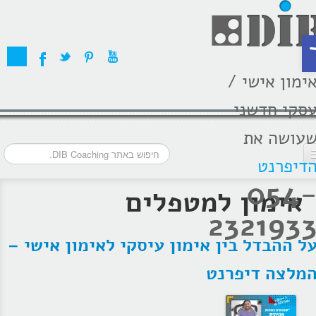
ת
ימון אישי /
סקי חדשני
עושה את
דיפרנט
054
דף הבית
אימון למטפלים
232193
מסלולי אימון
ל ההבדל בין אימון עיסקי לאימון אישי –
אודות
מלצה דיפרנט
בתקשורת
המלצות