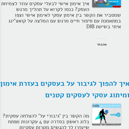
איך אימון אישי לבעלי עסקים עוזר לצמיחת
הרצאות
העסק? כנסו לקרוא על תהליך מרגש
שמסביר את הקשר בין אימון עסקי לאימון אישי וצפו
בלוג קואצ'ינג
במתאמנת עם סיפור חיים מרגש עם המלצה על קואצ'ינג
איתי בשיטת DIB
סרטוני אימון
שאלות תשובות
אהבתי
יצירת קשר
יך להפוך לגיבור על בעסקים בעזרת אימון
מיתוג עסקי לעסקים קטנים
מה הקשר בין 'גיבורי על' להצלחה עסקית?
בלוג ראשון בסדרה עם 4 עקרונות מפתח
שיעזרו לך להגשים מטרות עסקיות