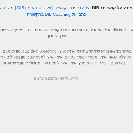
מידע על קואצ'ינג DIB:
על עדי פרבר קואצ'ר
|
על שיטת אימון DIB
|
מה זה אי
כתבו על DIB Coaching בתקשורת
אתר dib.co.il מכיל מאמרים, פוסטים ותכנים מקוריים של עדי פרבר - מאמן אישי 
שבך ליתרון.
באתר תמצאו מידע שימושי בתחומי אימון אישי, coaching, קואצ'ינג
הקהילה הגאה, אימון מנטלי לבעלי עסקים, אימון אישי למנהלים, אימון מנכ"לים - אי
בארגונים, יועץ קריירה מומלץ, אימון אישי ליזמים ועוד מסלולי אימון אישי ועסקי יי
קרדיט סרטון -
צלמים מומלצים