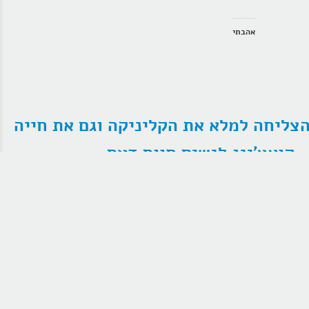
אהבתי
צליחה למלא את הקליניקה וגם את חייה
 קואצ'ינג לנשים חוות דעת
המתאמנת, מטפל בעצמה עם ידע ותעודות
מרובות, הגיעה עם קליניקה לא פעילה והצליחה
במהלך תהליך האימון למלא את הקליניקה! לצד
כלים והכוונה עסקית, השינוי הגדול התרחש
דווקא ממקומות לא צפויים. כמו הרבה מתאמנים שלי
בתהליכי אימון אישי לחיים או אימון עסקי בשיטת DIB גם
חלי שם בדוי, מעידה במכתב סיכום תהליך האימון שלה –
"תהליך קואצ'ינג זה היה ללא ספק נקודת מפנה ומשנה