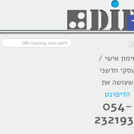
ת
ימון אישי /
דף הבית
סקי חדשני
מסלולי אימון
שעושה את
אודות
הדיפרנט
בתקשורת
054-
המלצות
232193
הרצאות
בלוג קואצ'ינג