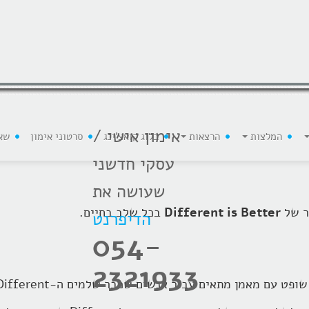
אימון אישי /
המלצות
הרצאות
בלוג קואצ'ינג
סרטוני אימון
שא
עסקי חדשני
שעושה את
ר של
Different is Better
בכל שלב בחיים.
הדיפרנט
054-
2321933