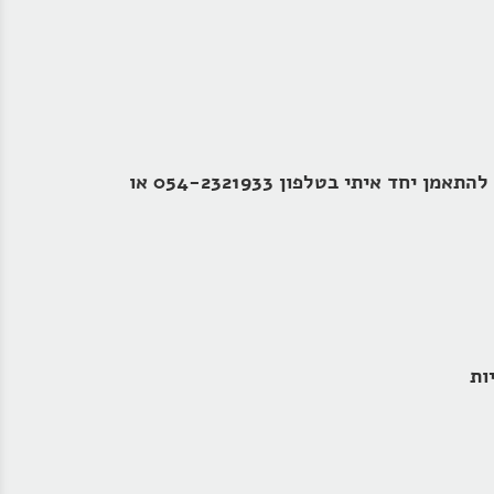
וקבלו עדכונים על תכנים חדשים והטבות בלעדיות או צרו קשר עכשיו והתחילו להתאמן יחד איתי בטלפון 054-2321933 או
ות