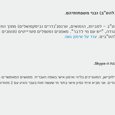
(להט"ב) ובני משפחותיהם.
ט"ב – לסביות, הומואים, טרנסג'נדרים וביסקסואלים) מתוך הח
דה, "יש עם מי לדבר". מאמנים ומטפלים סטרייטים (תומכים ופ
להט"בים.
עוד על אימון גאה
Skype.
ילוקיישן, המעוניינים בליווי ואימון אישי בשפה העברית. מפגשים המאפשרי
תרבותיים שניתן יהיה