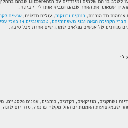
ומיודדים עם הDifferent שבהם בתהליך שיהפוך אותו ליתרון.
תהליך שמאתר את האחר שבהם ומביא אותו לידי ביטוי.
אימהות חד הוריות,
רווקים ורווקות
, עולים חדשים,
אנשים לקר
חברי הקהילה הגאה ובני משפחותיהם
,
טכנופוביים או בעלי עס
ים מגוונים של אנשים נפלאים שמרגישים אחרת מכל סיבה
.
 ל:
דיות (שחקנים, מוזיקאים, רקדנים, כותבים, אמנים פלסטיים, מ
חר שבמקצועות האמנותיים החל מקשיי פרנסה, סדר יום שונה, ת