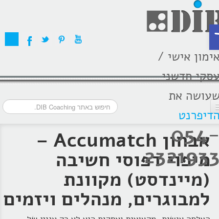
ת
ימון אישי /
סקי חדשני
עושה את
דיפרנט
054
דף הבית
אבחון Accumatch –
232193
מסלולי אימון
מיפוי דפוסי חשיבה
אודות
(מיינדסט) מקוונת
בתקשורת
למבוגרים, מנהלים ויזמים
המלצות