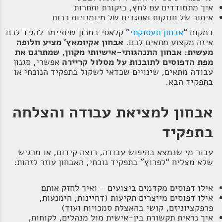
איך מתמודדים עם לחץ, ביקורת ותחרות
איתור של חוזקות ואתגרים של מיומנויות רכות
במקום “
אבחון תעסוקתי
” קלאסי במכון שיתיימר להגיד לכם
איזה מקצוע מתאים לכם.
אבחון אקיומאץ' מציע חלופה
מעשית:
אבחון התנהגותי‑אישיותי מקוון, שמתרגם את
מפת הדפוסים לתובנות על מסלול קריירה
אפשרי, סגנון
עבודה מתאים, שינויים שכדאי לשקול בתפקיד הנוכחי או
בתפקיד הבא.
אבחון למציאת עבודה והצלחה
בתפקיד
עבור מי שנמצא בחיפוש עבודה, רוצה קידום, או מרגיש
שלא מצליח “לפרוץ” בתפקיד נוכחי, האבחון עוזר לזהות:
אילו דפוסים מקדמים ביצועים – ואיך לחזק אותם
אילו דפוסים מייצרים תקיעות (דחיינות, הימנעות,
פרפקציוניזם, קושי בהאצלת סמכויות ועוד)
איך נראית תקשורת בין‑אישית מול מנהלים, לקוחות,