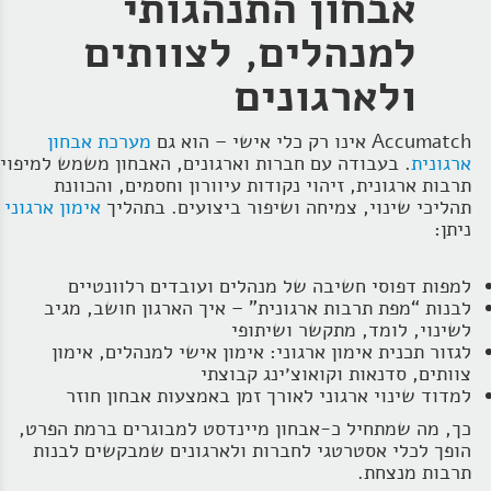
אבחון התנהגותי
למנהלים, לצוותים
ולארגונים
Accumatch אינו רק כלי אישי – הוא גם
מערכת אבחון
ארגונית
. בעבודה עם חברות וארגונים, האבחון משמש למיפוי
תרבות ארגונית, זיהוי נקודות עיוורון וחסמים, והכוונת
תהליכי שינוי, צמיחה ושיפור ביצועים. בתהליך
אימון ארגוני
ניתן:
למפות דפוסי חשיבה של מנהלים ועובדים רלוונטיים
לבנות “מפת תרבות ארגונית” – איך הארגון חושב, מגיב
לשינוי, לומד, מתקשר ושיתופי
לגזור תכנית אימון ארגוני: אימון אישי למנהלים, אימון
צוותים, סדנאות וקואוצ׳ינג קבוצתי
למדוד שינוי ארגוני לאורך זמן באמצעות אבחון חוזר
כך, מה שמתחיל כ‑אבחון מיינדסט למבוגרים ברמת הפרט,
הופך לכלי אסטרטגי לחברות ולארגונים שמבקשים לבנות
תרבות מנצחת.