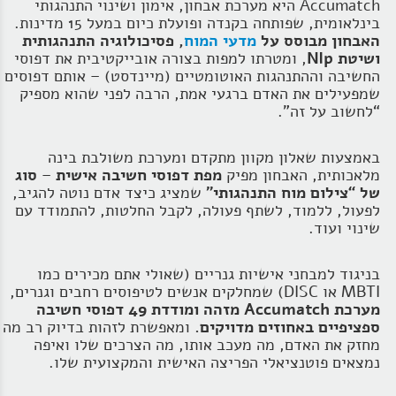
Accumatch היא מערכת אבחון, אימון ושינוי התנהגותי
בינלאומית, שפותחה בקנדה ופועלת כיום במעל 15 מדינות.
האבחון מבוסס על
מדעי המוח
, פסיכולוגיה התנהגותית
ושיטת Nlp
, ומטרתו למפות בצורה אובייקטיבית את דפוסי
החשיבה וההתנהגות האוטומטיים (מיינדסט) – אותם דפוסים
שמפעילים את האדם ברגעי אמת, הרבה לפני שהוא מספיק
“לחשוב על זה”.
באמצעות שאלון מקוון מתקדם ומערכת משולבת בינה
מלאכותית, האבחון מפיק
מפת דפוסי חשיבה אישית
–
סוג
של
“צילום מוח התנהגותי”
שמציג כיצד אדם נוטה להגיב,
לפעול, ללמוד, לשתף פעולה, לקבל החלטות, להתמודד עם
שינוי ועוד.
בניגוד למבחני אישיות גנריים (שאולי אתם מכירים כמו
MBTI
או DISC) שמחלקים אנשים לטיפוסים רחבים וגנרים,
מערכת Accumatch מזהה ומודדת 49 דפוסי חשיבה
ספציפיים
באחוזים מדויקים.
ומאפשרת לזהות בדיוק רב מה
מחזק את האדם, מה מעכב אותו, מה הצרכים שלו ואיפה
נמצאים פוטנציאלי הפריצה האישית והמקצועית שלו.