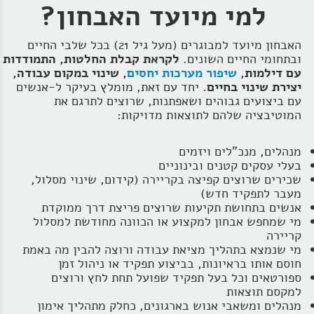
למי מיועד האבחון?
האבחון מיועד למבוגרים (מעל גיל 21) בכל שלבי החיים
ובתחומי החיים השונים.
לקראת קבלת החלטות, התמודדות
עם דילמות,
שיפור מערכות יחסים
, שינוי במקום עבודה,
יצירת שינוי בחיים.
יחד עם זאת, מומלץ בעיקר ל‑אנשים
עם ביצועים גבוהים ושאפתנות, שרוצים לתרגם את
המוטיבציה שלהם לתוצאות מדויקות:
מנהלים, מנכ"לים ויזמים
בעלי עסקים קטנים ובינוניים
שכירים שרוצים קפיצה בקריירה (קידום, שינוי מסלול,
מעבר לתפקיד חדש)
אנשים בתחושת תקיעות שרוצים פריצת דרך ממוקדת
מי שמחפש אבחון למקצוע או הכוונה מחודשת למסלול
קריירה
מי שנמצא בתהליך מציאת עבודה ורוצה להבין מה באמת
חוסם אותו בראיונות, בביצוע תפקיד או ניהול זמן
ספורטאים וכל בעל תפקיד שפועל תחת לחץ ורוצים
למקסם תוצאות
מנהלים ומשאבי אנוש בארגונים, כחלק מתהליך אימון