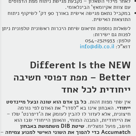
לאחר מילוי השאלון – נקבעת פגישת ניתוח מפת הדפוסים
עם צוות אקיומאץ' הבינלאומי.
במקביל נתאם פגישה אישית באורך 90 דק' לשיקוף ניתוח
התוצאות האישית.
לשאלות נוספות ותיאום שיחת היכרות ראשונית טלפונית ניתן
לפנות גם ישירות:
טלפון: 054-2321933
דוא"ל:
info@dib.co.il
Different Is the NEW
Better – מפת דפוסי חשיבה
ייחודית לכל אחד
אין שתי מפות זהות.
כל בן אדם הוא שונה ובעל מיינדסט
ייחודי.
האבחון אינו בא “לסדר” את האדם לפי נורמה
חיצונית, אלא לעזור לו להבין לעומק את ה'דיפרנט' שלו –
את הייחודיות, המבנה המוחי, והאופן הייחודי שבו הוא
חושב, פועל ומצליח.
שיטת DIB משתמשת באבחון
Accumatch כדי להפוך את השוני האישי למנוע צמיחה
–