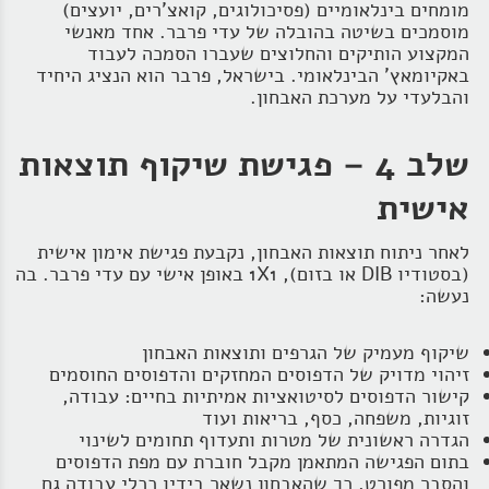
מומחים בינלאומיים (פסיכולוגים, קואצ'רים, יועצים)
מוסמכים בשיטה בהובלה של עדי פרבר. אחד מאנשי
המקצוע הותיקים והחלוצים שעברו הסמכה לעבוד
באקיומאץ' הבינלאומי. בישראל, פרבר הוא הנציג היחיד
והבלעדי על מערכת האבחון.
שלב 4 – פגישת שיקוף תוצאות
אישית
לאחר ניתוח תוצאות האבחון, נקבעת פגישת אימון אישית
(בסטודיו DIB או בזום), 1X1 באופן אישי עם עדי פרבר. בה
נעשה:
שיקוף מעמיק של הגרפים ותוצאות האבחון
זיהוי מדויק של הדפוסים המחזקים והדפוסים החוסמים
קישור הדפוסים לסיטואציות אמיתיות בחיים: עבודה,
זוגיות, משפחה, כסף, בריאות ועוד
הגדרה ראשונית של מטרות ותעדוף תחומים לשינוי
בתום הפגישה המתאמן מקבל חוברת עם מפת הדפוסים
והסבר מפורט, כך שהאבחון נשאר בידיו ככלי עבודה גם