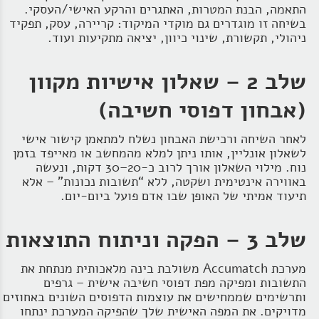
התאמה, הבנת המטרות, האתגרים והרקע האישי/העסקי.
בשיחה זו מוגדרים גם מוקדי המיקוד: קריירה, עסק, תפקיד
ניהולי, תקשורת, שינוי כיוון, יציאה מתקיעות ועוד.
שלב 2 – שאלון אישיות מקוון
(אבחון דפוסי חשיבה)
לאחר השיחה ורכישת האבחון נשלח למתאמן קישור אישי
לשאלון אונליין, אותו ניתן למלא מהמחשב או מאייפד בזמן
נוח. מילוי השאלון אורך לרוב כ‑20–30 דקות, ונעשה
באווירה אינטימית ושקטה, ללא “תשובות נכונות” – אלא
תיעוד אמיתי של האופן שבו אדם פועל ביום‑יום.
שלב 3 – הפקה וניתוח התוצאות
מערכת Accumatch משולבת בינה מלאכותית מנתחת את
התשובות ומפיקה מפת דפוסי חשיבה אישית – גרפים
ותרשימים שממחישים את עוצמות הדפוסים השונים באחוזים
מדויקים. את המפה האישית שלך שהפיקה המערכת ינתחו