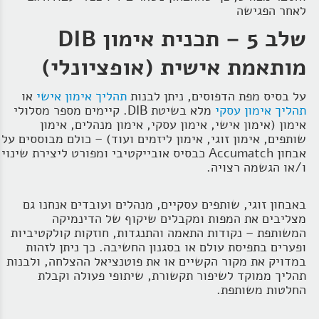
לאחר הפגישה
שלב 5 – תכנית אימון DIB
מותאמת אישית (אופציונלי)
על בסיס מפת הדפוסים, ניתן לבנות
תהליך אימון אישי
או
תהליך אימון עסקי
מלא בשיטת DIB. קיימים מספר מסלולי
אימון (אימון אישי, אימון עסקי, אימון מנהלים, אימון
שותפים, אימון זוגי, אימון ליזמים ועוד) – כולם מבוססים על
אבחון Accumatch כבסיס אובייקטיבי ומפורט ליצירת שינוי
ו/או הגשמה רצויה.
באבחון זוגי, שותפים עסקיים, מנהלים ועובדים אנחנו גם
מצליבים את המפות ומקבלים שיקוף של הדינמיקה
המשותפת – נקודות התאמה והתנגדות, חוזקות קולקטיביות
ופערים בתפיסת עולם או בסגנון החשיבה. כך ניתן לזהות
במדויק את מקור הקשיים או את פוטנציאל ההצלחה, ולבנות
תהליך ממוקד לשיפור תקשורת, שיתופי פעולה וקבלת
החלטות משותפת.