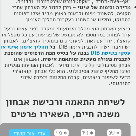
“אף‑פעם/תמיד”, “אקסטרוורט/אינטרוורט” וכדומה.
מדידה וכימות של שינוי
– ניתן לחזור על האבחון אחרי
תקופה, להשוות מפות ולראות באופן מדיד אילו דפוסים
התחזקו, נחלשו או השתנו בעקבות תהליך האימון.
ביצוע האבחון הוא מהלך משמעותי ומקדם בפני עצמו ובעל
ערך לפחות כמו מספר לא מבוטל של פגישות עם כל מטפל או
קואצ'ר. יחד עם זאת, למעוניינים בתהליך קואצ'ינג, לאבחון
יש חיבור ישיר לתכנית אימון DIB.
כל
תהליך אימון אישי או
עסקי בשיטת DIB
נבנה על בסיס מפת הדפוסים שהופכת
לתכנית פעולה מעשית ומותאמת אישית.
האבחון אינו
אבחון פסיכולוגי קליני, אינו מיועד לאבחון הפרעות נפשיות
ואינו מחליף טיפול פסיכולוגי. הוא כלי אבחון‑קואוצ׳רי
מדעי לשיפור ביצועים, קבלת החלטות ויצירת שינוי
התנהגותי.
לשיחת התאמה ורכישת אבחון
משנה חיים, השאירו פרטים