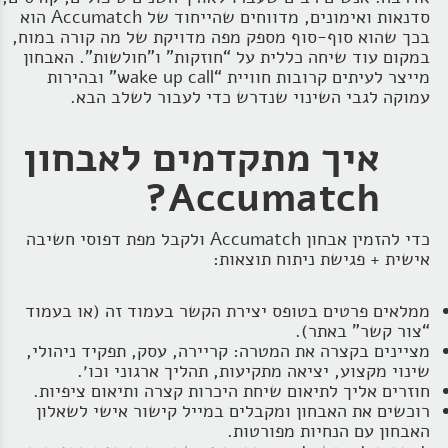
סדנאות ואימונים, מדווחים שהייחוד של Accumatch הוא
בכך שהוא סוף‑סוף מספק מפה מדויקת של מה קורה במוח,
במקום עוד שיחה כללית על “חוזקות” ו”חולשות”. האבחון
מייצר לעיתים קרובות חוויית “wake up call” ובהירות
עמוקה לגבי השינוי שנדרש כדי לעבור לשלב הבא.
איך מתקדמים לאבחון
Accumatch?
כדי להזמין אבחון Accumatch ולקבל מפת דפוסי חשיבה
אישית + פגישת ניתוח תוצאות:
ממלאים פרטים בטופס יצירת הקשר בעמוד זה (או בעמוד
“צור קשר” באתר).
מציינים בקצרה את המטרה: קריירה, עסק, תפקיד ניהולי,
שינוי מקצוע, יציאה מתקיעות, תהליך ארגוני וכו׳.
חוזרים אליך לתיאום שיחת היכרות קצרה ותיאום ציפיות.
רוכשים את האבחון ומקבלים במייל קישור אישי לשאלון
האבחון עם הנחיות מפורטות.