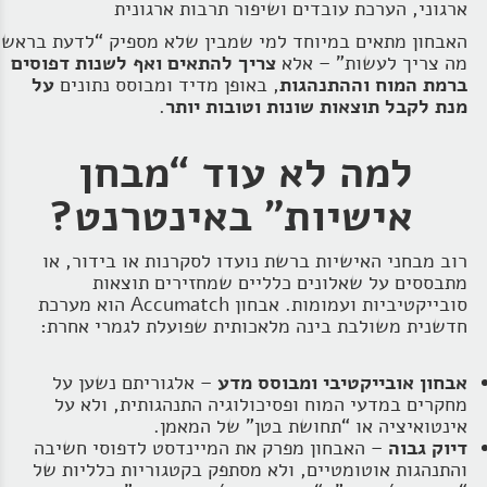
ארגוני, הערכת עובדים ושיפור תרבות ארגונית
האבחון מתאים במיוחד למי שמבין שלא מספיק “לדעת בראש
מה צריך לעשות” – אלא
צריך להתאים ואף לשנות דפוסים
ברמת המוח וההתנהגות
, באופן מדיד ומבוסס נתונים
על
מנת לקבל תוצאות שונות וטובות יותר
.
למה לא עוד “מבחן
אישיות” באינטרנט?
רוב מבחני האישיות ברשת נועדו לסקרנות או בידור, או
מתבססים על שאלונים כלליים שמחזירים תוצאות
סובייקטיביות ועמומות. אבחון Accumatch הוא מערכת
חדשנית משולבת בינה מלאכותית שפועלת לגמרי אחרת:
אבחון אובייקטיבי ומבוסס מדע
– אלגוריתם נשען על
מחקרים במדעי המוח ופסיכולוגיה התנהגותית, ולא על
אינטואיציה או “תחושת בטן” של המאמן.
דיוק גבוה
– האבחון מפרק את המיינדסט לדפוסי חשיבה
והתנהגות אוטומטיים, ולא מסתפק בקטגוריות כלליות של