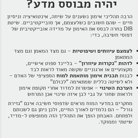
יהיה מבוסס מדע?
הרבה תהליכי אימון נשענים על שיחה, אינטואיציה וניסיון
חיים – שהם חשובים כשלעצמם, אך סובייקטיביים. שיטת
DIB בחרה לבסס את האימון על מדידה אובייקטיבית של
דפוסי חשיבה, כדי:
לצמצם עיוותים ושיפוטיות
– גם מצד המאמן וגם מצד
המתאמן
לזהות “נקודות עיוורון”
– בליינד ספוט אישיים,
מקצועיים או ארגוניים שקשה מאוד לראות לבד
לבנות
תכנית אימון מותאמת למוח
הספציפי של האדם –
ולא לשיטה כללית שמתאימה “לכולם”
הערכת השינוי
– אפשרות למדוד אחרי תקופת אימון
ולראות שחור על גבי לבן איזה שינוי אכן התרחש
מחקרים במדעי המוח מראים שדפוסי חשיבה אינם “גזירת
גורל” – הם נלמדים לאורך החיים, ולכן ניתן גם לשנותם
ולפתחם. האבחון הופך את התהליך הזה ממופשט ל‑מדיד,
שיטתי וממוקד.