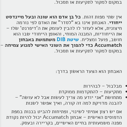
במקום למקור לתקיעות או תסכול.
אין שתי מפות זהות.
כל בן אדם הוא שונה ובעל מיינדסט
ייחודי.
האבחון אינו בא “לסדר” את האדם לפי נורמה
חיצונית, אלא לעזור לו להבין לעומק את ה'דיפרנט' שלו –
את הייחודיות, המבנה המוחי, והאופן הייחודי שבו הוא
חושב, פועל ומצליח.
שיטת DIB
משתמשת באבחון
Accumatch כדי להפוך את השוני האישי למנוע צמיחה
–
במקום למקור לתקיעות או תסכול.
האבחון הוא הצעד הראשון בדרך:
מבלבול – לבהירות
מתקיעות – להתקדמות ממוקדת
מתחושת “אני יודע מה צריך לעשות אבל לא עושה” –
להבנה מדויקת למה זה קורה, ואיך אפשר לשנות
אם יש רצון אמיתי לשינוי, ופתיחות להביט בכנות במפת
הדפוסים האישית – אבחון Accumatch יכול להיות נקודת
מפנה משמעותית בחיים האישיים, בקריירה ובעסק.