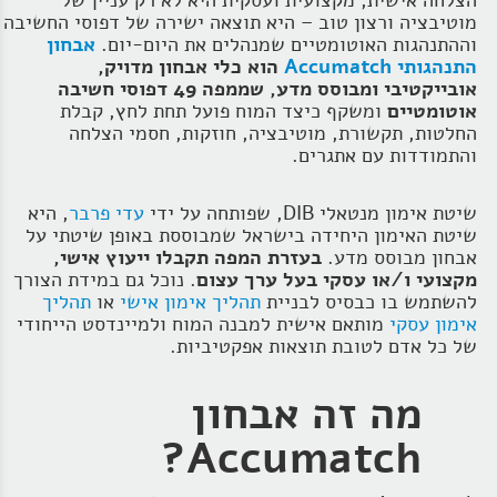
הצלחה אישית, מקצועית ועסקית היא לא רק עניין של
מוטיבציה ורצון טוב – היא תוצאה ישירה של דפוסי החשיבה
הרצאות
וההתנהגות האוטומטיים שמנהלים את היום‑יום.
אבחון
התנהגותי Accumatch
הוא כלי אבחון מדויק,
בלוג קואצ'ינג
אובייקטיבי ומבוסס מדע, שממפה 49 דפוסי חשיבה
אוטומטיים
ומשקף כיצד המוח פועל תחת לחץ, קבלת
סרטוני אימון
החלטות, תקשורת, מוטיבציה, חוזקות, חסמי הצלחה
והתמודדות עם אתגרים.
שאלות תשובות
שיטת אימון מנטאלי DIB, שפותחה על ידי
עדי פרבר
, היא
יצירת קשר
שיטת האימון היחידה בישראל שמבוססת באופן שיטתי על
אבחון מבוסס מדע.
בעזרת המפה תקבלו ייעוץ אישי,
מקצועי ו/או עסקי בעל ערך
עצום
. נוכל גם במידת הצורך
להשתמש בו כבסיס לבניית
תהליך אימון אישי
או
תהליך
אימון עסקי
מותאם אישית למבנה המוח ולמיינדסט הייחודי
של כל אדם לטובת תוצאות אפקטיביות.
מה זה אבחון
Accumatch?