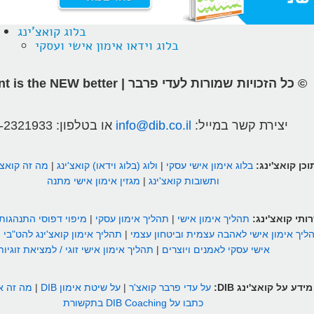
בלוג קואצ'ינג
בלוג וידאו אימון אישי ועסקי
© כל הזכויות שמורות לעדי פרבר | different is the NEW better
יצירת קשר במייל:
info@dib.co.il
או בטלפון:
-2321933
וכן קואצ'ינג:
בלוג אימון אישי עסקי
|
ולוג (בלוג וידאו) קואצ'ינג
|
מה זה קואצ'
ותשובות קואצ'ינג
|
מגזין אימון אישי מתנה
ותי קואצ'ינג:
תהליך אימון אישי
|
תהליך אימון עסקי
|
מיפוי דפוסי התנהגות
ליך אימון אישי לאהבה עצמית וביטחון עצמי
|
תהליך אימון קואצ'ינג להט"בי
|
אישי עסקי לאמנים ויוצרים
|
תהליך אימון אישי זוגי / למציאת זוגיות
מידע על קואצ'ינג DIB:
על עדי פרבר קואצ'ר
|
על שיטת אימון DIB
|
מה זה אי
כתבו על DIB Coaching בתקשורת