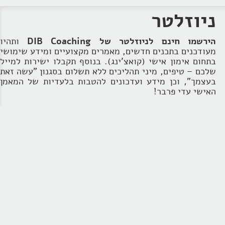
ניוזלטר
הירשמו חינם לניוזלטר של DIB Coaching
ותהיו
מעודכנים בתכנים חדשים, מאמרים מקצועיים ומידע שימושי
בתחום אימון אישי (קואצ'ינג). בנוסף תקבלו ישירות למייל
שלכם – טיפים, מיני תהליכים ללא תשלום בסגנון "עשה זאת
בעצמך", וכן מידע ועדכונים להטבות בלעדיות של המאמן
האישי עדי פרבר!
כל שעליכם לעשות הוא למלא כתובת הדוא"ל ושמכם
המלא וללחוץ על "הרשמו חינם!"