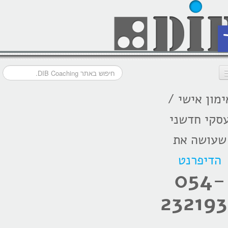
ת
ימון אישי /
דף הבית
סקי חדשני
מסלולי אימון
שעושה את
אודות
הדיפרנט
בתקשורת
054-
המלצות
232193
הרצאות
בלוג קואצ'ינג