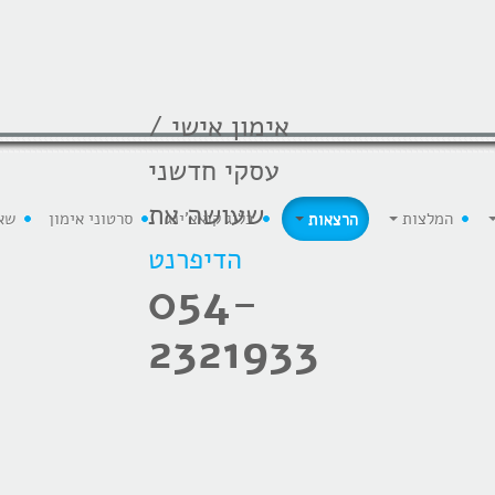
אימון אישי /
עסקי חדשני
שעושה את
המלצות
הרצאות
בלוג קואצ'ינג
סרטוני אימון
שא
הדיפרנט
054-
2321933