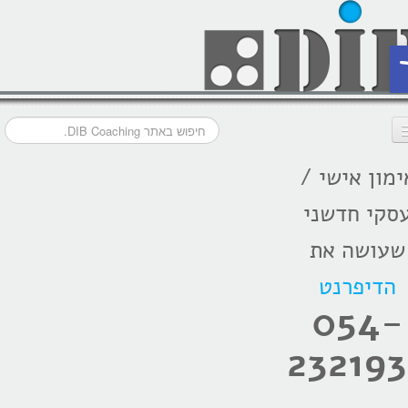
ת
ימון אישי /
דף הבית
סקי חדשני
מסלולי אימון
שעושה את
אודות
הדיפרנט
בתקשורת
054-
המלצות
232193
הרצאות
בלוג קואצ'ינג