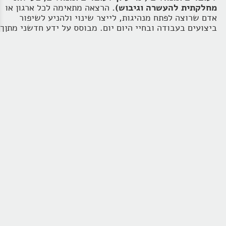
מחלקתית להעשרה וגיבוש).
הרצאה מתאימה לכל ארגון או
אדם שרוצה לפתח מנהיגות, לייצר שינוי ולהניע לשיפור
ביצועים בעבודה ובחיי היום יום. מבוסס על ידע חדשני מתןך
מדעי המוח, פסיכולוגיה התנהגותית ושיטת Nlp.
לא, זאת לא עוד הרצאה בנושא מנהיגות שכבר שמעתם
בעבר…. באופן טבעי יש הרבה הרצאות על מנהיגות מרצים
עם גישות ותפיסות שונות על מנהיגות, וגם שלל
מאמנים
בנושא מנהיגות
. אך
ההרצאה הזאת היא דיפרנט ! מבוססת
על כלי איבחון חדשני AccuMatch שממפה במדויק דפוסי
חשיבה אוטומטיים בתת מודע.
תחשפו לזוויות חדשניות
ומרתקות בהתייחס למנהיגות אישית בסביבת עבודה ובחיי
היום יום ותקבלו כלים פרקטיים ליישום מיידי.
להזמנת
הרצאה בנושא מנהיגות
אישית
השאירו פרטים