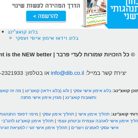
הרצאות
בלוג קואצ'ינג
בלוג קואצ'ינג
סרטוני אימון
בלוג וידאו אימון אישי ועסקי
שאלות תשובות
© כל הזכויות שמורות לעדי פרבר | different is the NEW better
יצירת קשר
יצירת קשר במייל:
info@dib.co.il
או בטלפון:
-2321933
וכן קואצ'ינג:
בלוג אימון אישי עסקי
|
ולוג (בלוג וידאו) קואצ'ינג
|
מה זה קואצ'
ותשובות קואצ'ינג
|
מגזין אימון אישי מתנה
ותי קואצ'ינג:
תהליך אימון אישי
|
תהליך אימון עסקי
|
מיפוי דפוסי התנהגות
ליך אימון אישי לאהבה עצמית וביטחון עצמי
|
תהליך אימון קואצ'ינג להט"בי
|
אישי עסקי לאמנים ויוצרים
|
תהליך אימון אישי זוגי / למציאת זוגיות