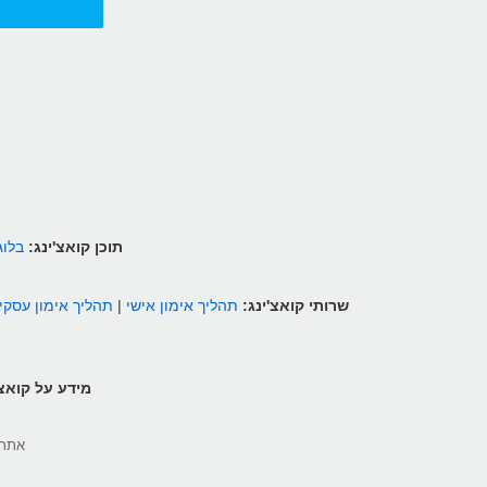
תוכן קואצ'ינג:
בלוג
שרותי קואצ'ינג:
תהליך אימון אישי
|
תהליך אימון עסקי
מידע על קואצ'ינג
אתר dib.co.il מכיל מאמרים, פוסטים ותכנים מקוריים של עדי פרבר - מאמן אישי שהופך את