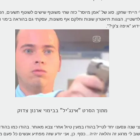
ייתי שחקן. סוג של "אמן מיוסר" כזה שחי משוטף שישים לשוטף תשעים, הכ
ולדשטיין, הצגות תיאטרון שונות וחלקם אף משונות, עסקתי גם בהוראה בימוי
ע "איפה צ'קי?".
מתוך הסרט "אינג'יל" בבימוי ארנון צדוק
שנה ונסענו יחד לטייל בהודו במעין טיול אחרי צבא מאוחר. בהודו כמו בהוד
וב לי מרגע זה והלאה יהיה…כסף. כן, אני יודע שזה מפתיע אנשים כל פעם 