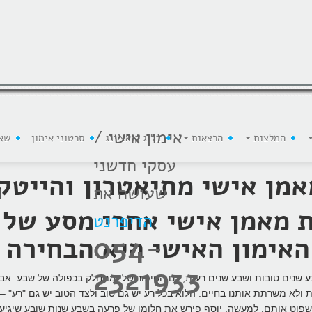
אימון אישי /
המלצות
הרצאות
בלוג קואצ'ינג
סרטוני אימון
שא
עסקי חדשני
אמן אישי מתיאטרון והייטק
שעושה את
הדיפרנט
054-
האימון האישי היא הבחירה 
2321933
 שנים טובות ושבע שנים רעות, גם הסיפור שלי מתחלק בכפולה של שבע. אבל
 ולא משרתת אותנו בחיים. הלוא בכל רע יש גם טוב ולצד הטוב יש גם "רע" – 
שפוט אותם. למעשה, יוסף פירש את חלומו של פרעה בשבע שנות שובע שיגיעו