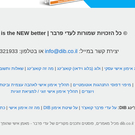
© כל הזכויות שמורות לעדי פרבר | different is the NEW better
יצירת קשר במייל:
info@dib.co.il
או בטלפון:
2321933
 אימון אישי עסקי
|
ולוג (בלוג וידאו) קואצ'ינג
|
מה זה קואצ'ינג
|
שאלות ותשובו
|
מיפוי דפוסי התנהגות אוטומטיים
|
תהליך אימון אישי לאהבה עצמית וביטחו
ויוצרים
|
תהליך אימון אישי זוגי / למציאת זוגיות
 DIB:
על עדי פרבר קואצ'ר
|
על שיטת אימון DIB
|
מה זה אימון אישי
|
כתבו על g
 האחר שבך ליתרון.